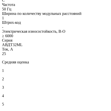
C
Частота
50 Гц
Ширина по количеству модульных расстояний
1
Штрих-код
-
Электрическая износостойкость, В-О
≥ 6000
Серия
АВДТ32ML
Ток, А
25
Средняя оценка
1
2
3
4
5