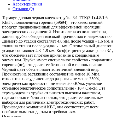
Характеристики
Отзывов (0)
Термоусадочная черная клеевая трубка 3:1 ТТК(3:1)-4.8/1.6
КВТ с подавлением горения (59694) - это качественный
продукт, предназначенный для эффективной изоляции
электрических соединений. Изготовлена из полиолефина,
данная трубка обладает высокой прочностью и надежностью.
Диаметр до усадки составляет 4.8 мм, после усадки - 1.6 мм, а
толщина стенки после усадки - 1 мм. Оптимальный диапазон
усадки составляет 4.3–1.9 мм. Коэффициент усадки равен 3:1,
что обеспечивает плотное прилегание к соединяемым
элементам. Трубка имеет специальное свойство - подавление
горения (нг), что делает ее безопасной в использовании.
Черный цвет обеспечивает эстетичный внешний вид.
Прочность на растяжение составляет не менее 10 Мпа,
относительное удлинение до разрыва - не менее 350%,
электрическая прочность - не менее 20 кВ/мм, удельное
объемное электрическое сопротивление - 10¹⁴ Ом/см. Эта
термоусадочная трубка отличается высоким качеством,
надежностью и безопасностью, что делает ее идеальным
выбором для различных электротехнических работ.
Произведена компанией КВТ, она соответствует всем
необходимым стандартам и требованиям.
Основные