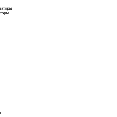
заторы
аторы
ы